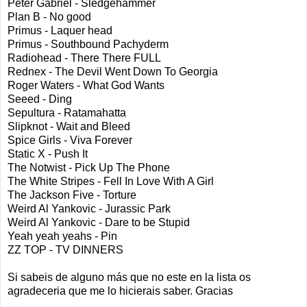
Peter Gabriel - Sledgehammer
Plan B - No good
Primus - Laquer head
Primus - Southbound Pachyderm
Radiohead - There There FULL
Rednex - The Devil Went Down To Georgia
Roger Waters - What God Wants
Seeed - Ding
Sepultura - Ratamahatta
Slipknot - Wait and Bleed
Spice Girls - Viva Forever
Static X - Push It
The Notwist - Pick Up The Phone
The White Stripes - Fell In Love With A Girl
The Jackson Five - Torture
Weird Al Yankovic - Jurassic Park
Weird Al Yankovic - Dare to be Stupid
Yeah yeah yeahs - Pin
ZZ TOP - TV DINNERS
Si sabeis de alguno más que no este en la lista os
agradeceria que me lo hicierais saber. Gracias