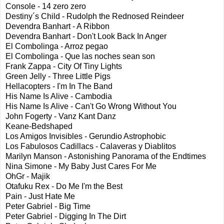
Console - 14 zero zero
Destiny´s Child - Rudolph the Rednosed Reindeer
Devendra Banhart - A Ribbon
Devendra Banhart - Don't Look Back In Anger
El Combolinga - Arroz pegao
El Combolinga - Que las noches sean son
Frank Zappa - City Of Tiny Lights
Green Jelly - Three Little Pigs
Hellacopters - I'm In The Band
His Name Is Alive - Cambodia
His Name Is Alive - Can't Go Wrong Without You
John Fogerty - Vanz Kant Danz
Keane-Bedshaped
Los Amigos Invisibles - Gerundio Astrophobic
Los Fabulosos Cadillacs - Calaveras y Diablitos
Marilyn Manson - Astonishing Panorama of the Endtimes
Nina Simone - My Baby Just Cares For Me
OhGr - Majik
Otafuku Rex - Do Me I'm the Best
Pain - Just Hate Me
Peter Gabriel - Big Time
Peter Gabriel - Digging In The Dirt